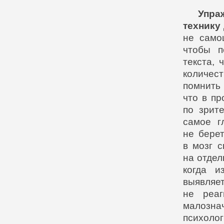
Упра
технику
не само
чтобы п
текста,
количес
помнить 
что в пр
по зрит
самое г
не берет
в мозг 
на отдел
когда и
выявля
не реаг
малозна
психоло