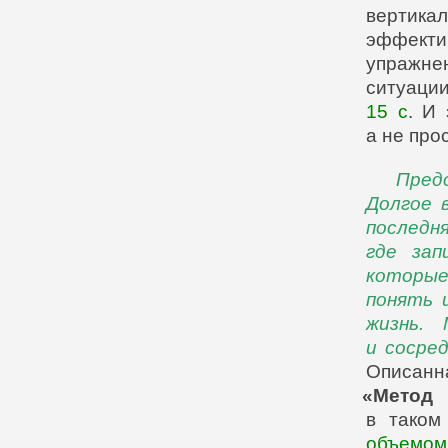
вертик
эффект
упражне
ситуации
15 с
. И
а не про
Пред
Долгое 
последн
где зап
которые
понять 
жизнь. 
и сосре
Описанн
«Метод
ш
в таком
объемом