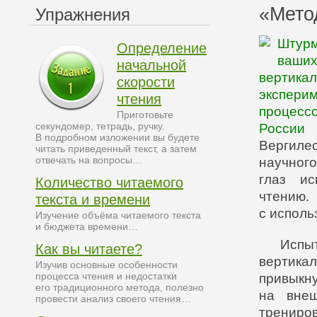
«Мето
Упражнения
Штурм
Определение
ваши
начальной
вертика
скорости
экспери
чтения
процесс
Приготовьте
секундомер, тетрадь, ручку.
России
В подробном изложении вы будете
Вергилес
читать приведенный текст, а затем
отвечать на вопросы…
научног
глаз ис
Количество читаемого
чтению
текста и времени
с исполь
Изучение объёма читаемого текста
и бюджета времени…
Испыт
Как вы читаете?
вертик
Изучив основные особенности
процесса чтения и недостатки
привыкн
его традиционного метода, полезно
на внеш
провести анализ своего чтения…
трениро