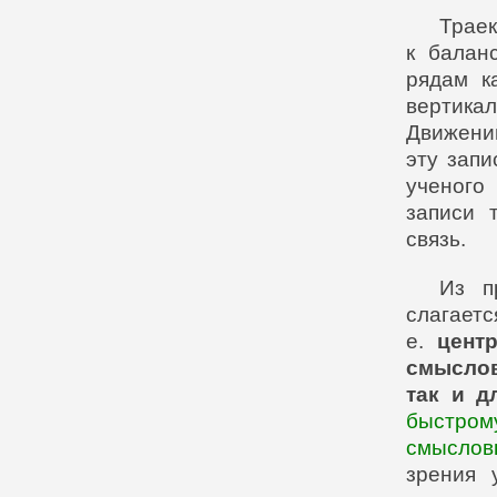
Траек
к балан
рядам к
вертика
Движен
эту запи
ученого
записи 
связь.
Из п
слагаетс
е.
цент
смысло
так и д
быстром
смысловы
зрения 