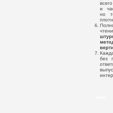
всег
и ча
но т
плотн
Полно
чтен
шту
мет
верт
Кажд
без 
ответ
выпу
интер
Назад