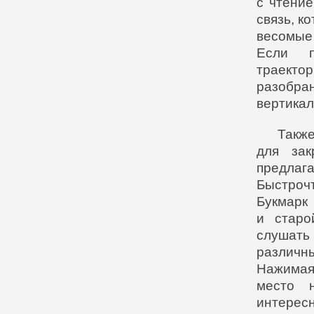
с чтение
связь, к
весомые
Если п
траекто
разобра
вертикал
Такж
для зак
предлаг
Быстрочт
Букмарк
и старо
слушать
различн
Нажима
место 
интересн