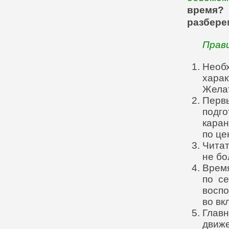
время?
разбере
Прав
Необ
хар
Желат
Перв
подг
кара
по це
Чита
не б
Вре
по с
восп
во вк
Глав
движ