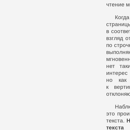
чтение 
Когда
страни
в соотве
взгляд о
по строч
выполн
мгновенн
нет так
интере
но как
к верти
отклоняю
Набл
это про
текста.
Н
текста