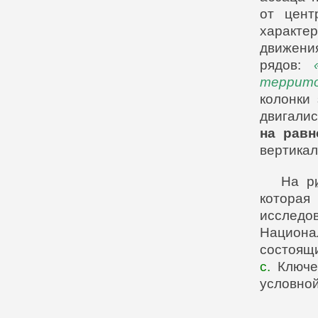
от цент
характе
движени
рядов:
террит
колонки
двигали
на равн
вертикал
На
р
которая
исследо
Национа
состоящ
с.
Ключев
условной