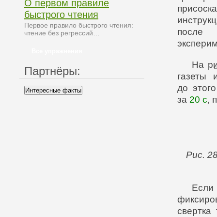
О первом правиле
присос
быстрого чтения
инструкц
Первое правило быстрого чтения:
после 
чтение без регрессий…
эксперим
Все упражнения
На
р
Партнёры:
газеты 
до этог
Интересные факты
за
20 с
, 
Рис. 2
Если
фиксиро
свертка 