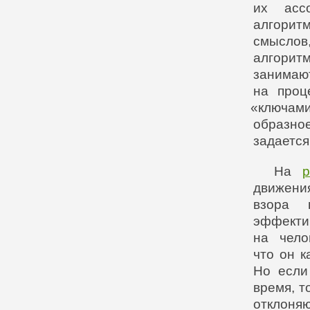
их асс
алгорит
смыслов
алгорит
занима
на проц
«ключам
образно
задается
На
р
движени
взора 
эффектив
на чело
что он к
Но если
время, т
отклоня