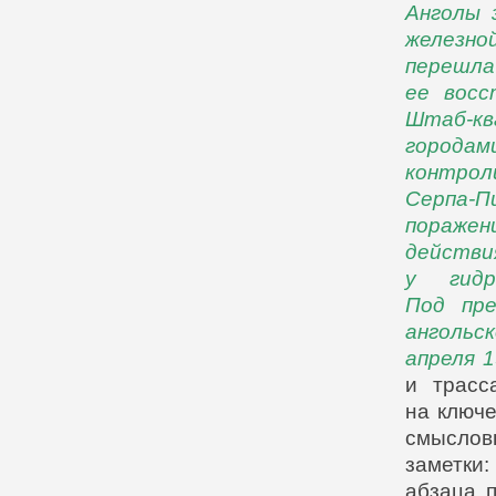
Анголы 
железно
переш
ее восс
Штаб-кв
городам
контро
Серпа-
поражен
действ
у гидр
Под пре
ангольс
апреля 1
и трасс
на ключе
смыслов
заметки
абзаца 